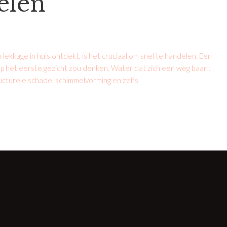
elen
ekkage in huis ontdekt, is het cruciaal om snel te handelen. Een
op het eerste gezicht zou denken. Water dat zich een weg baant
ructurele schade, schimmelvorming en zelfs