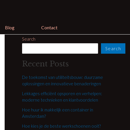
Blog
Contact
Search
Search
Recent Posts
De toekomst van utiliteitsbouw: duurzame
oplossingen en innovatieve benaderingen
Lekkages efficiënt opsporen en verhelpen:
moderne technieken en klantvoordelen
Hoe huur ik makkelijk een container in
Amsterdam?
Hoe kies je de beste werkschoenen ooit?