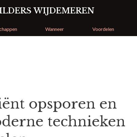
ILDERS WIJDEMEREN
chappen
Wanneer
Voordelen
ie
ciënt opsporen en
oderne technieken