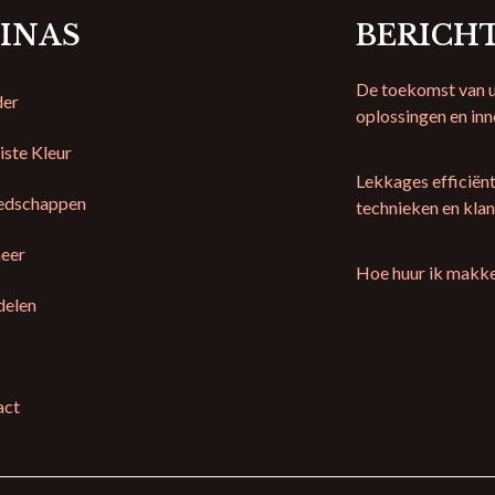
INAS
BERICH
De toekomst van u
der
oplossingen en in
iste Kleur
Lekkages efficiën
edschappen
technieken en kla
eer
Hoe huur ik makke
delen
act