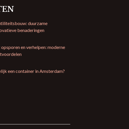
TEN
tiliteitsbouw: duurzame
novatieve benaderingen
t opsporen en verhelpen: moderne
ntvoordelen
lijk een container in Amsterdam?